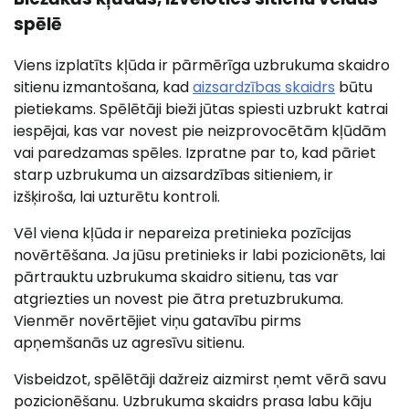
spēlē
Viens izplatīts kļūda ir pārmērīga uzbrukuma skaidro
sitienu izmantošana, kad
aizsardzības skaidrs
būtu
pietiekams. Spēlētāji bieži jūtas spiesti uzbrukt katrai
iespējai, kas var novest pie neizprovocētām kļūdām
vai paredzamas spēles. Izpratne par to, kad pāriet
starp uzbrukuma un aizsardzības sitieniem, ir
izšķiroša, lai uzturētu kontroli.
Vēl viena kļūda ir nepareiza pretinieka pozīcijas
novērtēšana. Ja jūsu pretinieks ir labi pozicionēts, lai
pārtrauktu uzbrukuma skaidro sitienu, tas var
atgriezties un novest pie ātra pretuzbrukuma.
Vienmēr novērtējiet viņu gatavību pirms
apņemšanās uz agresīvu sitienu.
Visbeidzot, spēlētāji dažreiz aizmirst ņemt vērā savu
pozicionēšanu. Uzbrukuma skaidrs prasa labu kāju