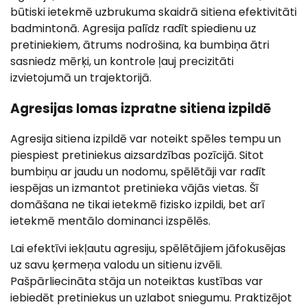
būtiski ietekmē uzbrukuma skaidrā sitiena efektivitāti
badmintonā. Agresija palīdz radīt spiedienu uz
pretiniekiem, ātrums nodrošina, ka bumbiņa ātri
sasniedz mērķi, un kontrole ļauj precizitāti
izvietojumā un trajektorijā.
Agresijas lomas izpratne sitiena izpildē
Agresija sitiena izpildē var noteikt spēles tempu un
piespiest pretiniekus aizsardzības pozīcijā. Sitot
bumbiņu ar jaudu un nodomu, spēlētāji var radīt
iespējas un izmantot pretinieka vājās vietas. Šī
domāšana ne tikai ietekmē fizisko izpildi, bet arī
ietekmē mentālo dominanci izspēlēs.
Lai efektīvi iekļautu agresiju, spēlētājiem jāfokusējas
uz savu ķermeņa valodu un sitienu izvēli.
Pašpārliecināta stāja un noteiktas kustības var
iebiedēt pretiniekus un uzlabot sniegumu. Praktizējot