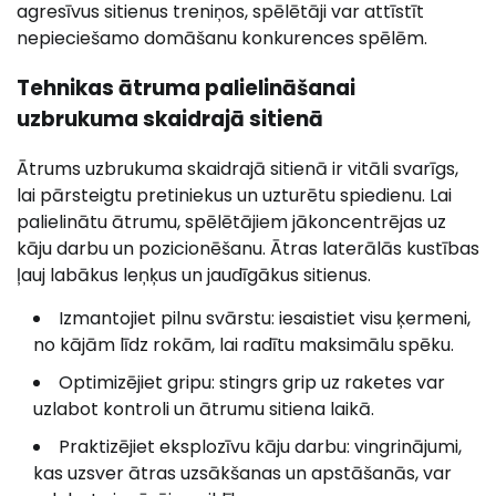
agresīvus sitienus treniņos, spēlētāji var attīstīt
nepieciešamo domāšanu konkurences spēlēm.
Tehnikas ātruma palielināšanai
uzbrukuma skaidrajā sitienā
Ātrums uzbrukuma skaidrajā sitienā ir vitāli svarīgs,
lai pārsteigtu pretiniekus un uzturētu spiedienu. Lai
palielinātu ātrumu, spēlētājiem jākoncentrējas uz
kāju darbu un pozicionēšanu. Ātras laterālās kustības
ļauj labākus leņķus un jaudīgākus sitienus.
Izmantojiet pilnu svārstu: iesaistiet visu ķermeni,
no kājām līdz rokām, lai radītu maksimālu spēku.
Optimizējiet gripu: stingrs grip uz raketes var
uzlabot kontroli un ātrumu sitiena laikā.
Praktizējiet eksplozīvu kāju darbu: vingrinājumi,
kas uzsver ātras uzsākšanas un apstāšanās, var