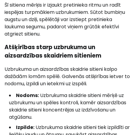
Šī sitiena mērķis ir izjaukt pretinieka ritmu un radīt
iespējas turpmākiem uzbrukumiem. Sūtot bumbiņu
augstu un dziļi, spēlētāji var izstiept pretinieka
laukuma segumu, padarot viņiem grūtāk efektīvi
atgriezt sitienu.
Atšķirības starp uzbrukuma un
aizsardzības skaidriem sitieniem
Uzbrukuma un aizsardzības skaidrie sitieni kalpo
dažādām lomām spēlē. Galvenās atšķirības ietver to
nodomu, izpildi un ietekmi uz izspēli.
Nodoms:
Uzbrukuma skaidrie sitieni mērķē uz
uzbrukumu un spēles kontroli, kamēr aizsardzības
skaidrie sitieni koncentrējas uz izdzīvošanu un
atgūšanu.
Izpilde:
Uzbrukuma skaidrie sitieni tiek izpildīti ar
lielāku jaudu un ātrumu, savukārt aizsardzības