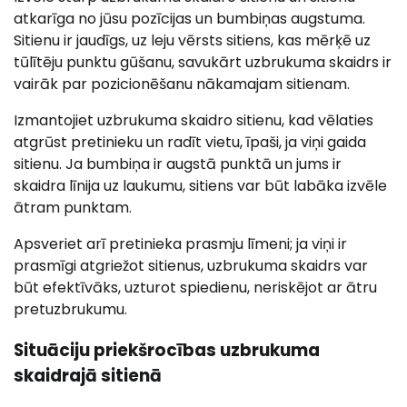
atkarīga no jūsu pozīcijas un bumbiņas augstuma.
Sitienu ir jaudīgs, uz leju vērsts sitiens, kas mērķē uz
tūlītēju punktu gūšanu, savukārt uzbrukuma skaidrs ir
vairāk par pozicionēšanu nākamajam sitienam.
Izmantojiet uzbrukuma skaidro sitienu, kad vēlaties
atgrūst pretinieku un radīt vietu, īpaši, ja viņi gaida
sitienu. Ja bumbiņa ir augstā punktā un jums ir
skaidra līnija uz laukumu, sitiens var būt labāka izvēle
ātram punktam.
Apsveriet arī pretinieka prasmju līmeni; ja viņi ir
prasmīgi atgriežot sitienus, uzbrukuma skaidrs var
būt efektīvāks, uzturot spiedienu, neriskējot ar ātru
pretuzbrukumu.
Situāciju priekšrocības uzbrukuma
skaidrajā sitienā