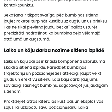
kontaktpunktu.
Sekošana ir tikpat svarīga; pēc bumbiņas sitiena
ļaujiet raketei turpināt kustību uz augšu un uz priekšu.
Tas ne tikai pievieno jaudu, bet arī palīdz uzturēt
precizitāti, nodrošinot, ka bumbiņa ceļo vēlamajā
attālumā un augstumā.
Laika un kāju darba nozīme sitiena izpildē
Laiks un kāju darbs ir kritiski komponenti uzbrukuma
skaidrā sitiena izpildē. Paredziet bumbiņas
trajektoriju un pozicionējieties attiecīgi, ļaujot veikt
gludu un efektīvu sitienu. Labi kāju darbi ļauj jums
savlaicīgi sasniegt bumbiņu, sagatavojot jūs jaudīgam
sitienam.
Praktizējiet ātras laterālās kustības un eksplozīvas
soļus, lai uzlabotu savu pozicionēšanu. Laika