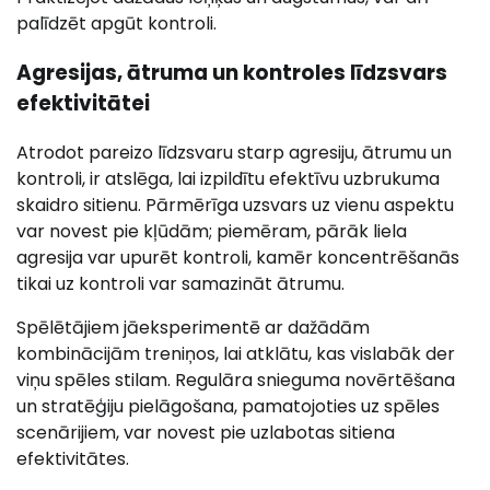
palīdzēt apgūt kontroli.
Agresijas, ātruma un kontroles līdzsvars
efektivitātei
Atrodot pareizo līdzsvaru starp agresiju, ātrumu un
kontroli, ir atslēga, lai izpildītu efektīvu uzbrukuma
skaidro sitienu. Pārmērīga uzsvars uz vienu aspektu
var novest pie kļūdām; piemēram, pārāk liela
agresija var upurēt kontroli, kamēr koncentrēšanās
tikai uz kontroli var samazināt ātrumu.
Spēlētājiem jāeksperimentē ar dažādām
kombinācijām treniņos, lai atklātu, kas vislabāk der
viņu spēles stilam. Regulāra snieguma novērtēšana
un stratēģiju pielāgošana, pamatojoties uz spēles
scenārijiem, var novest pie uzlabotas sitiena
efektivitātes.