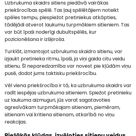
Uzbrukuma skaidrs sitiens piedāvā vairākas
priekšrocības spēlē. Tas ļauj spēlētājiem noteikt
spēles tempu, piespiežot pretiniekus atkāpties,
tādējādi atverot laukumu turpmākiem sitieniem. Tas
var būt īpaši noderīgi dubultspēlēs, kur
pozicionēšana ir izšķiroša.
Turklāt, izmantojot uzbrukuma skaidro sitienu, var
izjaukt pretinieka ritmu, īpaši, ja viņi gaida citu veidu
sitienu. Šī neparedzamība var novest pie kļūdām viņu
pusē, dodot jums taktisku priekšrocību.
Vēl viena priekšrocība ir tā, ka uzbrukuma skaidrs var
radīt iespējas uzbrukuma sitieniem. Spiežot pretinieku
uz laukuma aizmuguri, jūs varat sagatavoties
agresīvākam turpmākajam sitienam, piemēram,
sitienam vai kritiena sitienam, atkarībā no viņu
reakcijas.
Biežākās kļūdas, izvēloties sitienu veidus