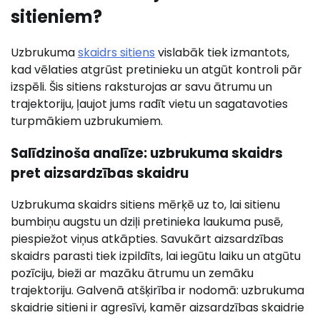
sitieniem?
Uzbrukuma
skaidrs sitiens
vislabāk tiek izmantots,
kad vēlaties atgrūst pretinieku un atgūt kontroli pār
izspēli. Šis sitiens raksturojas ar savu ātrumu un
trajektoriju, ļaujot jums radīt vietu un sagatavoties
turpmākiem uzbrukumiem.
Salīdzinoša analīze: uzbrukuma skaidrs
pret aizsardzības skaidru
Uzbrukuma skaidrs sitiens mērķē uz to, lai sitienu
bumbiņu augstu un dziļi pretinieka laukuma pusē,
piespiežot viņus atkāpties. Savukārt aizsardzības
skaidrs parasti tiek izpildīts, lai iegūtu laiku un atgūtu
pozīciju, bieži ar mazāku ātrumu un zemāku
trajektoriju. Galvenā atšķirība ir nodomā: uzbrukuma
skaidrie sitieni ir agresīvi, kamēr aizsardzības skaidrie