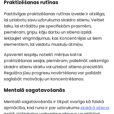
Praktizēšanas rutīnas
Pastāvīgas praktizēšanas rutīnas izveide ir atslēga,
lai uzlabotu savu uzbrukuma skaidro sitienu. Veltiet
laiku, lai strādātu pie specifiskām prasmēm,
piemēram, gripu, kāju darbu un sitiena izpildi.
Iekļaujiet vingrinājumus, kas koncentrējas uz šiem
elementiem, lai veidotu muskuļu atmiņu.
Apsveriet iespēju noteikt mērķus katrai
praktizēšanas sesijai, piemēram, palielināt veiksmīgo
skaidro sitienu skaitu vai uzlabot sitiena precizitāti.
Regulāra jūsu progresu novērtēšana var palīdzēt
saglabāt motivāciju un koncentrēšanos.
Mentalā sagatavošanās
Mentalā sagatavošanās ir tikpat svarīga kā fiziskā
apmācība, kad runa ir par uzbrukuma
skaidrā sitiena
izpildi. Iztēlojieties veiksmīgus sitienus un attīstiet