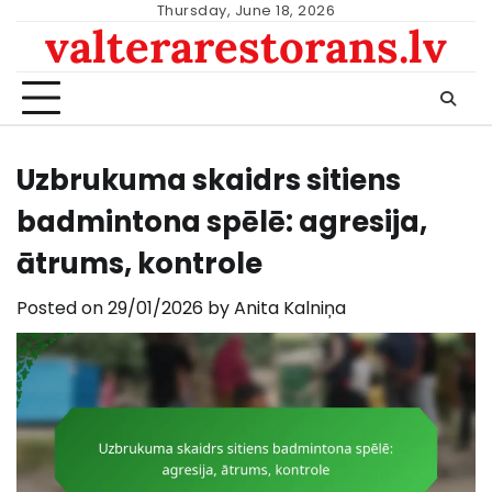
Skip
Thursday, June 18, 2026
valterarestorans.lv
to
content
Uzbrukuma skaidrs sitiens
badmintona spēlē: agresija,
ātrums, kontrole
Posted on
29/01/2026
by
Anita Kalniņa