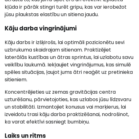
kļūda ir pārāk stingri turēt gripu, kas var ierobežot
jūsu plaukstas elastību un sitiena jaudu.
Kāju darba vingrinājumi
Kāju darbs ir izšķirošs, lai optimāli pozicionētu sevi
uzbrukuma skaidrajam sitienam. Praktizējiet
laterālās kustības un ātras sprintus, lai uzlabotu savu
veiklību laukumā. Iekļaujiet vingrinājumus, kas simulē
spēles situācijas, ļaujot jums ātri reaģēt uz pretinieka
sitieniem.
Koncentrējieties uz zemas gravitācijas centra
uzturēšanu, pārvietojoties, kas uzlabos jūsu līdzsvaru
un stabilitāti. Izmantojiet konusus vai marķierus, lai
izveidotu trasi kāju darba praktizēšanai, nodrošinot,
ka varat efektīvi sasniegt bumbiņu.
Laiks un ritms