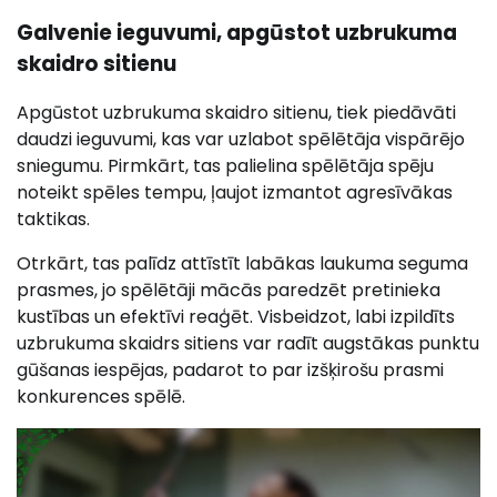
Galvenie ieguvumi, apgūstot uzbrukuma
skaidro sitienu
Apgūstot uzbrukuma skaidro sitienu, tiek piedāvāti
daudzi ieguvumi, kas var uzlabot spēlētāja vispārējo
sniegumu. Pirmkārt, tas palielina spēlētāja spēju
noteikt spēles tempu, ļaujot izmantot agresīvākas
taktikas.
Otrkārt, tas palīdz attīstīt labākas laukuma seguma
prasmes, jo spēlētāji mācās paredzēt pretinieka
kustības un efektīvi reaģēt. Visbeidzot, labi izpildīts
uzbrukuma skaidrs sitiens var radīt augstākas punktu
gūšanas iespējas, padarot to par izšķirošu prasmi
konkurences spēlē.