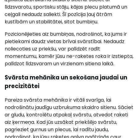
līdzsvarotu, sportisku stāju, kājas plecu platumā un
ceļgali nedaudz saliekti. Šī pozīcija ļauj ātrām
kustībām un stabilitātei, sitot bumbiņu.
Pozicionējieties aiz bumbiņas, nodrošinot, ka jums ir
pietiekami daudz vietas brīvai svārstībai. Nedaudz
noliecoties uz priekšu, var palīdzēt radīt
momentumu, kamēr jūsu ne-raketes roka ir izstiepta,
palīdzot līdzsvaram un virzienam sitiena laikā.
Svārsta mehānika un sekošana jaudai un
precizitātei
Pareiza svārsta mehānika ir vitāli svarīga, lai
nodrošinātu jaudīgu uzbrukuma skaidro sitienu. Sāciet
ar gludu, kontrolētu atpakaļ svārstu, atvedot raketi
aiz ķermeņa. Kad jūs uzsākat priekšējo svārstu,
pagrieziet gurnus un plecus, lai radītu jaudu,
nodrošinot, ka jūsu raketes galva paātrinās caur