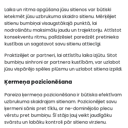
Laika un ritma apgūšana jūsu sitienos var būtiski
ietekmēt jūsu uzbrukuma skaidro sitienu. Mērķējiet
sitienu bumbiņai visaugstākajā punktā, lai
nodrošinātu maksimālu jaudu un trajektoriju. Attīstot
konsekventu ritmu, palīdzēsiet paredzēt pretinieka
kustības un sagatavot savu sitienu attiecīgi.
Praktizējiet ar partneri, lai attīstītu laika izjūtu. Sitot
bumbiņu sinhroni ar partnera kustībām, var uzlabot
jūsu vispārējo spēles plūsmu un uzlabot sitiena izpildi.
Ķermeņa pozicionēšana
Pareiza ķermeņa pozicionēšana ir būtiska efektīvam
uzbrukuma skaidrajam sitienam. Pozicionējiet savu
ķermeni sānis pret tīklu, ar ne-dominējošo plecu
vērstu pret bumbiņu. Šī stāja ļauj veikt jaudīgāku
svārstu un labāku kontroli pār sitiena virzienu.