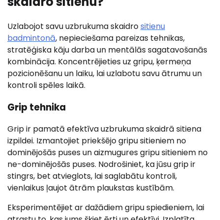
skaidro sitienu?
Uzlabojot savu uzbrukuma skaidro
sitienu
badmintonā
, nepieciešama pareizas tehnikas,
stratēģiska kāju darba un mentālās sagatavošanās
kombinācija. Koncentrējieties uz gripu, ķermeņa
pozicionēšanu un laiku, lai uzlabotu savu ātrumu un
kontroli spēles laikā.
Grip tehnika
Grip ir pamatā efektīva uzbrukuma skaidrā sitiena
izpildei. Izmantojiet priekšējo gripu sitieniem no
dominējošās puses un aizmugures gripu sitieniem no
ne-dominējošās puses. Nodrošiniet, ka jūsu grip ir
stingrs, bet atvieglots, lai saglabātu kontroli,
vienlaikus ļaujot ātrām plaukstas kustībām.
Eksperimentējiet ar dažādiem gripu spiedieniem, lai
atrastu to, kas jums šķiet ērti un efektīvi. Izplatīta