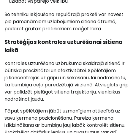
uzlabot vispārējo veiklību.
Šo tehniku iekļaušana regulārajā praksē var novest
pie pamanāmiem uzlabojumiem sitiena ātrumā,
padarot grūtāk pretiniekiem reaģēt laikā.
Stratēģijas kontroles uzturēšanai sitiena
laikā
Kontroles uzturēšana uzbrukuma skaidrajā sitienā ir
būtiska precizitātei un efektivitātei. Spēlētājiem
jākoncentrējas uz gripu un sekošanu, lai nodrošinātu,
ka bumbiņa ceļo paredzētajā virzienā. Atvieglots grip
var palīdzēt pielāgot sitiena trajektoriju, vienlaikus
nodrošinot jaudu.
Tāpat spēlētājiem jābūt uzmanīgiem attiecībā uz
savu ķermeņa pozicionēšanu. Pareiza ķermeņa
izlīdzināšana ar bumbiņu ļauj labāk kontrolēt sitienu.
Praktizējot dažādus leņķus un augstumus, var arī