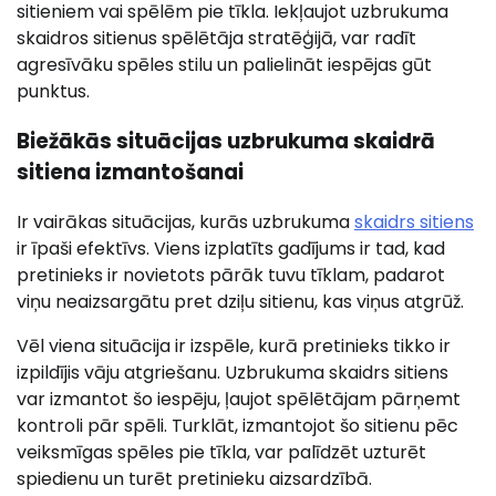
sitieniem vai spēlēm pie tīkla. Iekļaujot uzbrukuma
skaidros sitienus spēlētāja stratēģijā, var radīt
agresīvāku spēles stilu un palielināt iespējas gūt
punktus.
Biežākās situācijas uzbrukuma skaidrā
sitiena izmantošanai
Ir vairākas situācijas, kurās uzbrukuma
skaidrs sitiens
ir īpaši efektīvs. Viens izplatīts gadījums ir tad, kad
pretinieks ir novietots pārāk tuvu tīklam, padarot
viņu neaizsargātu pret dziļu sitienu, kas viņus atgrūž.
Vēl viena situācija ir izspēle, kurā pretinieks tikko ir
izpildījis vāju atgriešanu. Uzbrukuma skaidrs sitiens
var izmantot šo iespēju, ļaujot spēlētājam pārņemt
kontroli pār spēli. Turklāt, izmantojot šo sitienu pēc
veiksmīgas spēles pie tīkla, var palīdzēt uzturēt
spiedienu un turēt pretinieku aizsardzībā.