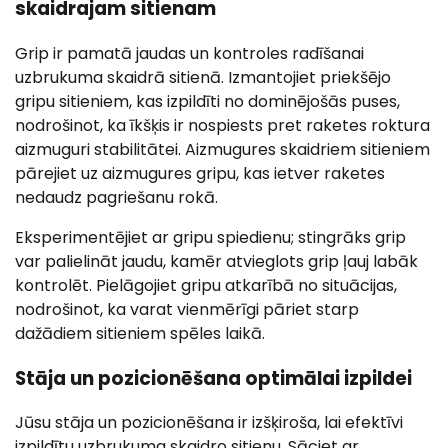
skaidrajam sitienam
Grip ir pamatā jaudas un kontroles radīšanai
uzbrukuma skaidrā sitienā. Izmantojiet priekšējo
gripu sitieniem, kas izpildīti no dominējošās puses,
nodrošinot, ka īkšķis ir nospiests pret raketes roktura
aizmuguri stabilitātei. Aizmugures skaidriem sitieniem
pārejiet uz aizmugures gripu, kas ietver raketes
nedaudz pagriešanu rokā.
Eksperimentējiet ar gripu spiedienu; stingrāks grip
var palielināt jaudu, kamēr atvieglots grip ļauj labāk
kontrolēt. Pielāgojiet gripu atkarībā no situācijas,
nodrošinot, ka varat vienmērīgi pāriet starp
dažādiem sitieniem spēles laikā.
Stāja un pozicionēšana optimālai izpildei
Jūsu stāja un pozicionēšana ir izšķiroša, lai efektīvi
izpildītu uzbrukuma skaidro sitienu. Sāciet ar