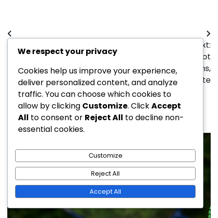
Post
Previous:
Next:
navigation
We respect your privacy
Sagriezts kritiens: Griezes,
Slice Clear Shot
Kontrole, Smalkums
badmintonā: Griezums,
Cookies help us improve your experience,
Kontrole, Precizitāte
deliver personalized content, and analyze
traffic. You can choose which cookies to
allow by clicking
Customize
. Click
Accept
Related Posts
All
to consent or
Reject All
to decline non-
essential cookies.
Customize
Reject All
Accept All