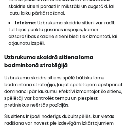
skaidrie sitieni parasti ir mīkstāki un augstāki, lai
ļautu laiku pārkārtošanai.
Ietekme:
Uzbrukuma skaidrie sitieni var radīt
tūlītējas punktu gūšanas iespējas, kamēr
aizsardzības skaidrie sitieni bieži tiek izmantoti, lai
atjaunotu izspēli.
Uzbrukuma skaidrā sitiena loma
badmintonā stratēģijā
Uzbrukuma skaidrs sitiens spēlē būtisku lomu
badmintonā stratēģijā, ļaujot spēlētājiem apstiprināt
dominanci pār laukumu. Efektīvi izmantojot šo sitienu,
spēlētāji var kontrolēt tempu un piespiest
pretiniekus neērtās pozīcijās.
Šis sitiens ir īpaši noderīgs dubultspēlēs, kur vietas
radīšana var novest pie izdevīgām izkārtojumiem