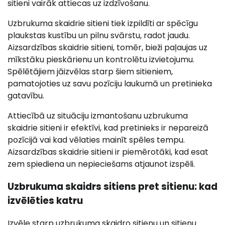
sitieni vairāk attiecas uz izdzīvošanu.
Uzbrukuma skaidrie sitieni tiek izpildīti ar spēcīgu
plaukstas kustību un pilnu svārstu, radot jaudu.
Aizsardzības skaidrie sitieni, tomēr, bieži paļaujas uz
mīkstāku pieskārienu un kontrolētu izvietojumu.
Spēlētājiem jāizvēlas starp šiem sitieniem,
pamatojoties uz savu pozīciju laukumā un pretinieka
gatavību.
Attiecībā uz situāciju izmantošanu uzbrukuma
skaidrie sitieni ir efektīvi, kad pretinieks ir nepareizā
pozīcijā vai kad vēlaties mainīt spēles tempu.
Aizsardzības skaidrie sitieni ir piemērotāki, kad esat
zem spiediena un nepieciešams atjaunot izspēli.
Uzbrukuma skaidrs sitiens pret sitienu: kad
izvēlēties katru
Izvēle starp uzbrukuma skaidro sitienu un sitienu