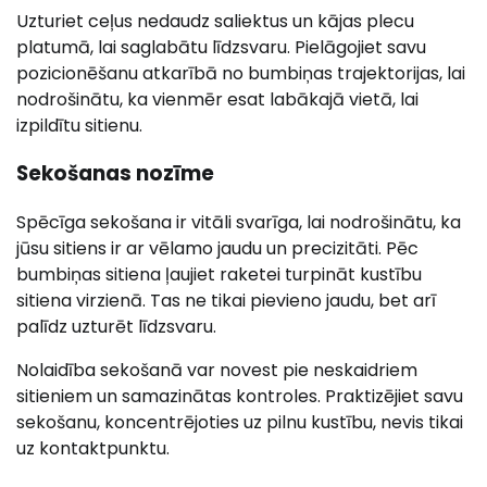
Uzturiet ceļus nedaudz saliektus un kājas plecu
platumā, lai saglabātu līdzsvaru. Pielāgojiet savu
pozicionēšanu atkarībā no bumbiņas trajektorijas, lai
nodrošinātu, ka vienmēr esat labākajā vietā, lai
izpildītu sitienu.
Sekošanas nozīme
Spēcīga sekošana ir vitāli svarīga, lai nodrošinātu, ka
jūsu sitiens ir ar vēlamo jaudu un precizitāti. Pēc
bumbiņas sitiena ļaujiet raketei turpināt kustību
sitiena virzienā. Tas ne tikai pievieno jaudu, bet arī
palīdz uzturēt līdzsvaru.
Nolaidība sekošanā var novest pie neskaidriem
sitieniem un samazinātas kontroles. Praktizējiet savu
sekošanu, koncentrējoties uz pilnu kustību, nevis tikai
uz kontaktpunktu.