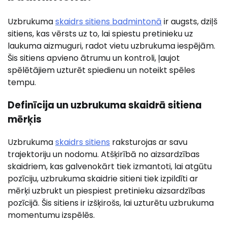
Uzbrukuma
skaidrs sitiens badmintonā
ir augsts, dziļš
sitiens, kas vērsts uz to, lai spiestu pretinieku uz
laukuma aizmuguri, radot vietu uzbrukuma iespējām.
Šis sitiens apvieno ātrumu un kontroli, ļaujot
spēlētājiem uzturēt spiedienu un noteikt spēles
tempu.
Definīcija un uzbrukuma skaidrā sitiena
mērķis
Uzbrukuma
skaidrs sitiens
raksturojas ar savu
trajektoriju un nodomu. Atšķirībā no aizsardzības
skaidriem, kas galvenokārt tiek izmantoti, lai atgūtu
pozīciju, uzbrukuma skaidrie sitieni tiek izpildīti ar
mērķi uzbrukt un piespiest pretinieku aizsardzības
pozīcijā. Šis sitiens ir izšķirošs, lai uzturētu uzbrukuma
momentumu izspēlēs.