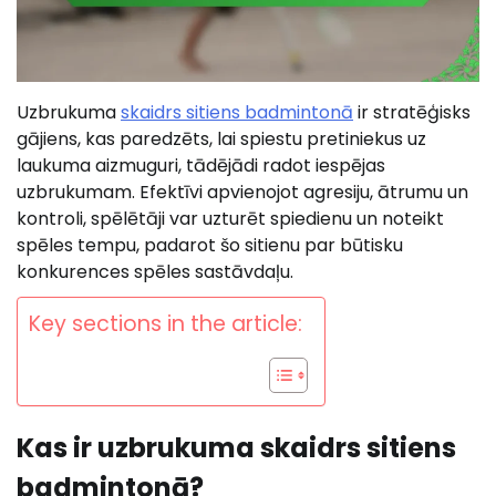
Uzbrukuma
skaidrs sitiens badmintonā
ir stratēģisks
gājiens, kas paredzēts, lai spiestu pretiniekus uz
laukuma aizmuguri, tādējādi radot iespējas
uzbrukumam. Efektīvi apvienojot agresiju, ātrumu un
kontroli, spēlētāji var uzturēt spiedienu un noteikt
spēles tempu, padarot šo sitienu par būtisku
konkurences spēles sastāvdaļu.
Key sections in the article:
Kas ir uzbrukuma skaidrs sitiens
badmintonā?