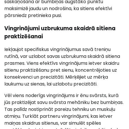
saskaņošana ar bumbiņas augstāko punktu
maksimizē jaudu un nodrošina, ka sitiens efektīvi
pārsniedz pretinieka pusi.
Vingrinājumi uzbrukuma skaidrā sitiena
praktizēšanai
Iekļaujot specifiskus vingrinājumus savā treniņu
rutīnā, var uzlabot savas uzbrukuma skaidrā sitiena
prasmes. Viens efektīvs vingrinājums ietver skaidru
sitienu praktizēšanu pret sienu, koncentrējoties uz
konsekvenci un precizitāti. Mērķējiet uz mērķa
laukumu uz sienas, lai uzlabotu precizitāti.
Vēl viens noderīgs vingrinājums ir ēnu svārsts, kurā
jūs praktizējat savu svārsta mehāniku bez bumbiņas.
Tas palīdz nostiprināt pareizu tehniku un muskuļu
atmiņu. Turklāt partneru vingrinājumi, kas ietver
maiņas skaidrus sitienus, var simulēt spēles