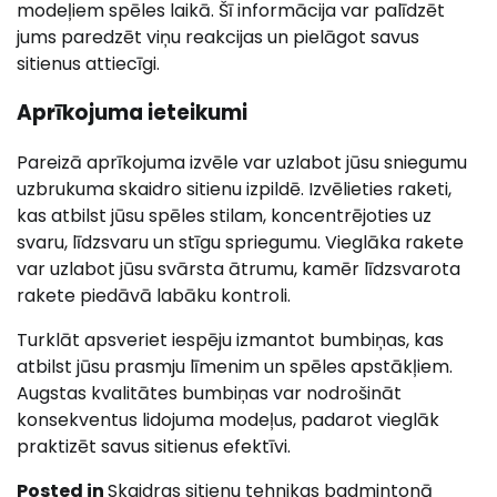
modeļiem spēles laikā. Šī informācija var palīdzēt
jums paredzēt viņu reakcijas un pielāgot savus
sitienus attiecīgi.
Aprīkojuma ieteikumi
Pareizā aprīkojuma izvēle var uzlabot jūsu sniegumu
uzbrukuma skaidro sitienu izpildē. Izvēlieties raketi,
kas atbilst jūsu spēles stilam, koncentrējoties uz
svaru, līdzsvaru un stīgu spriegumu. Vieglāka rakete
var uzlabot jūsu svārsta ātrumu, kamēr līdzsvarota
rakete piedāvā labāku kontroli.
Turklāt apsveriet iespēju izmantot bumbiņas, kas
atbilst jūsu prasmju līmenim un spēles apstākļiem.
Augstas kvalitātes bumbiņas var nodrošināt
konsekventus lidojuma modeļus, padarot vieglāk
praktizēt savus sitienus efektīvi.
Posted in
Skaidras sitienu tehnikas badmintonā