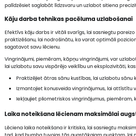
palīdzēsiet saglabāt līdzsvaru un uzlabot sitiena precizit
Kāju darba tehnikas pacēluma uzlabošanai
Efektīvs kāju darbs ir vitāli svarīgs, lai sasniegtu parei
praktizēšanu, lai nodrošinātu, ka varat optimāli pozicion
sagatavot savu lēcienu.
Vingrinājumi, piemēram, kāpņu vingrinājumi, var uzlabot 
lai uzlabotu savu vispārējo veiklību un eksplozivitāti, ka
Praktizējiet ātras sānu kustības, lai uzlabotu sānu 
Izmantojiet konusveida vingrinājumus, lai attīstītu 
Iekļaujiet pliometriskos vingrinājumus, piemēram, k
Laika noteikšana lēcienam maksimālai au
Lēciena laika noteikšana ir kritiska, lai sasniegtu maksi
tad, kad bumba tuvojas tās augstākajam punktam, lai nodr