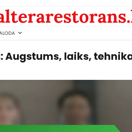
alterarestorans.
ALODA
s: Augstums, laiks, tehnik