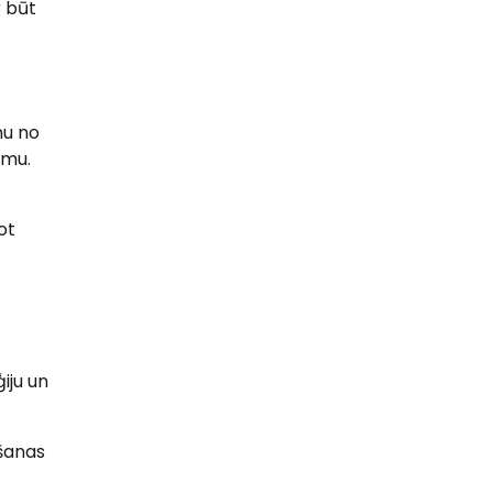
r būt
mu no
tmu.
ot
iju un
ešanas