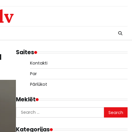
lv
Saites
a
Kontakti
Par
Pārlūkot
Meklēt
Search
for:
Kategorijas