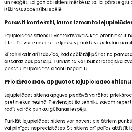
un reaģēt. Lai gan abi sitieni mērķē uz to, lai pārsteigtu
izšķirošs sacensību spēlē.
Parasti konteksti, kuros izmanto lejupielādes
Lejupielādes sitiens ir visefektīvākais, kad pretinieks ir
tīkla. To var izmantot izšķirošos punktos spēlē, lai mai
Šī tehnika ir arī izdevīga, kad spēlētāji pāriet no pamata 
aizsardzības pozīciju. Turklāt tā var būt stratēģiska izvē
pēkšņu lejupielādes sitienu negaidītu.
Priekšrocības, apgūstot lejupielādes sitienu
Lejupielādes sitiena apguve piedāvā vairākas priekšrocī
pretiniekus neziņā. Pievienojot šo tehniku savam repert
radīt vairāk punktu gūšanas iespēju.
Turklāt lejupielādes sitiens var novest pie ātriem punkti
vai pilnīgas neprecizitātes. Šis sitiens arī palīdz attīstī