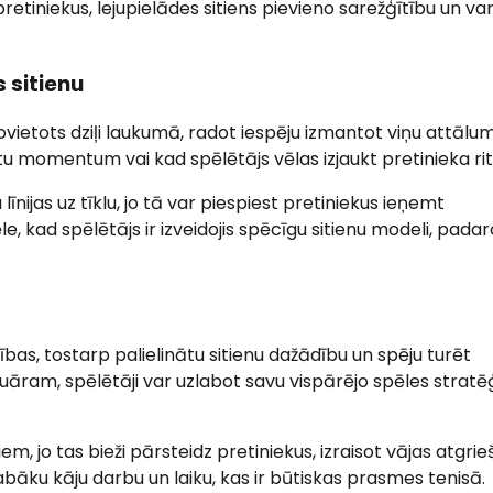
 pretiniekus, lejupielādes sitiens pievieno sarežģītību un va
 sitienu
 novietots dziļi laukumā, radot iespēju izmantot viņu attālu
nītu momentum vai kad spēlētājs vēlas izjaukt pretinieka ri
līnijas uz tīklu, jo tā var piespiest pretiniekus ieņemt
le, kad spēlētājs ir izveidojis spēcīgu sitienu modeli, padar
bas, tostarp palielinātu sitienu dažādību un spēju turēt
uāram, spēlētāji var uzlabot savu vispārējo spēles stratēģ
em, jo tas bieži pārsteidz pretiniekus, izraisot vājas atgri
t labāku kāju darbu un laiku, kas ir būtiskas prasmes tenisā.