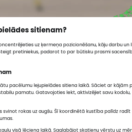
pielādes sitienam?
oncentrējieties uz ķermeņa pozicionēšanu, kāju darbu un l
steigt pretiniekus, padarot to par būtisku prasmi sacensī
umam
nātu pacēlumu lejupielādes sitiena laikā. Sāciet ar kājām 
abilu pamatu. Gatavojoties lekt, aktivizējiet savu kodolu, 
us svinot rokas uz augšu. Šī koordinētā kustība palīdz radīt
tumas.
aulu visā lēciena laikā. Saglabājot skatienu vērstu uz mērķ