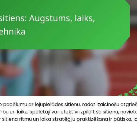
no pacēlumu ar lejupielādes sitienu, radot izaicinošu atgri
un laiku, spēlētāji var efektīvi izpildīt šo sitienu, noviet
 sitiena ritmu un laika stratēģiju praktizēšana ir būtiska, la