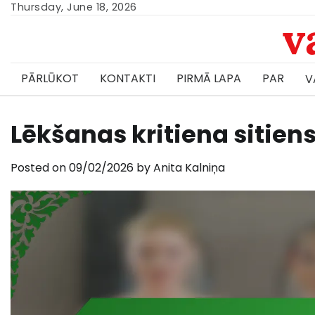
Skip
Thursday, June 18, 2026
v
to
content
PĀRLŪKOT
KONTAKTI
PIRMĀ LAPA
PAR
V
Lēkšanas kritiena sitien
Posted on
09/02/2026
by
Anita Kalniņa