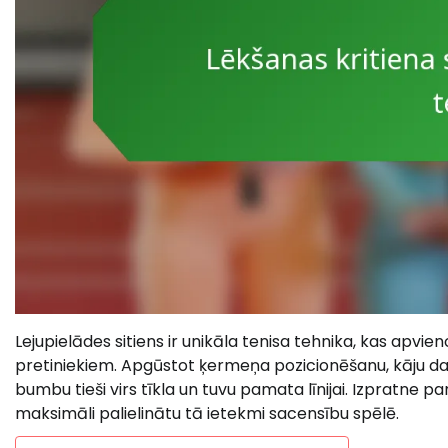
Lejupielādes sitiens ir unikāla tenisa tehnika, kas apvie
pretiniekiem. Apgūstot ķermeņa pozicionēšanu, kāju darbu 
bumbu tieši virs tīkla un tuvu pamata līnijai. Izpratne par
maksimāli palielinātu tā ietekmi sacensību spēlē.