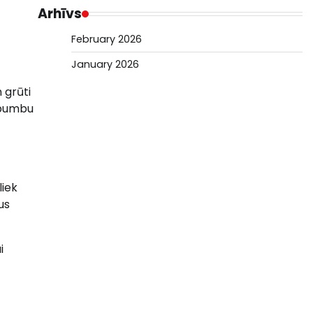
Arhīvs
February 2026
January 2026
n grūti
u bumbu
liek
us
i