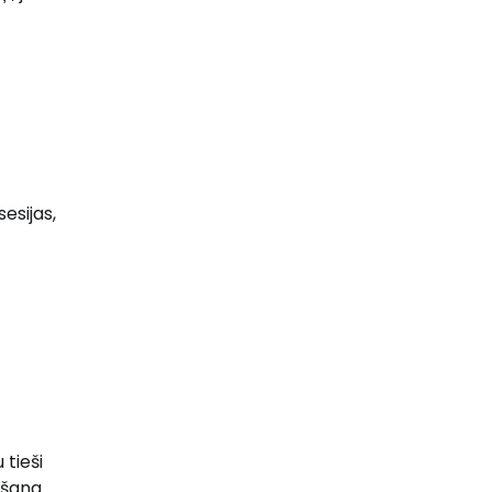
esijas,
 tieši
kšana