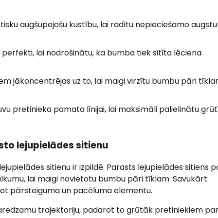
ūtisku augšupejošu kustību, lai radītu nepieciešamo augst
perfekti, lai nodrošinātu, ka bumba tiek sitīta lēciena
iem jākoncentrējas uz to, lai maigi virzītu bumbu pāri tīkla
 tuvu pretinieka pamata līnijai, lai maksimāli palielinātu grū
sto lejupielādes sitienu
jupielādes sitienu ir izpildē. Parasts lejupielādes sitiens p
malkumu, lai maigi novietotu bumbu pāri tīklam. Savukārt
enojot pārsteiguma un pacēluma elementu.
eparedzamu trajektoriju, padarot to grūtāk pretiniekiem pa