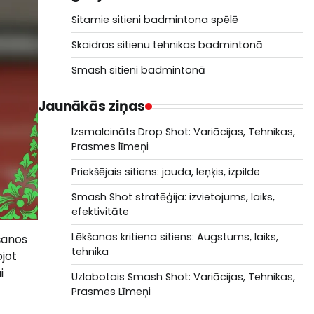
Sitamie sitieni badmintona spēlē
Skaidras sitienu tehnikas badmintonā
Smash sitieni badmintonā
Jaunākās ziņas
Izsmalcināts Drop Shot: Variācijas, Tehnikas,
Prasmes līmeņi
Priekšējais sitiens: jauda, leņķis, izpilde
Smash Shot stratēģija: izvietojums, laiks,
efektivitāte
Lēkšanas kritiena sitiens: Augstums, laiks,
ešanos
tehnika
ojot
i
Uzlabotais Smash Shot: Variācijas, Tehnikas,
Prasmes Līmeņi