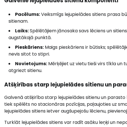
Galvenie lejupielādes sitiena komponenti
Pacēlums:
Veiksmīgs lejupielādes sitiens prasa b
sitienam.
Laiks:
Spēlētājiem jānosaka savs lēciens un sitiens 
augstākajā punktā.
Pieskāriens:
Maigs pieskāriens ir būtisks; spēlētāj
nevis sitot to stipri.
Novietojums:
Mērķējiet uz vietu tieši virs tīkla un
atgriezt sitienu.
Atšķirības starp lejupielādes sitienu un para
Galvenā atšķirība starp lejupielādes sitienu un parasto le
tiek spēlēts no stacionāras pozīcijas, paļaujoties uz s
lejupielādes sitiens ietver augšupejošu lēcienu, pievi
Turklāt lejupielādes sitiens var radīt asāku leņķi un n