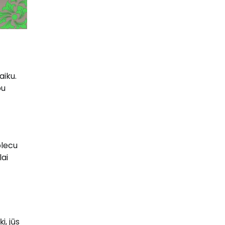
aiku.
bu
plecu
lai
i, jūs