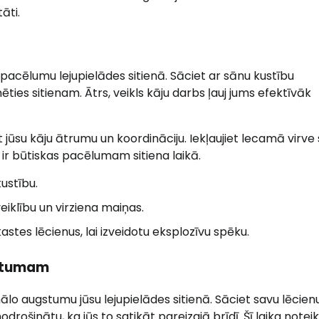
āti.
zo pacēlumu lejupielādes sitienā. Sāciet ar sānu kustību
ēties sitienam. Ātrs, veikls kāju darbs ļauj jums efektīvāk
jūsu kāju ātrumu un koordināciju. Iekļaujiet lecamā virve s
s ir būtiskas pacēlumam sitiena laikā.
kustību.
veiklību un virziena maiņas.
astes lēcienus, lai izveidotu eksplozīvu spēku.
gstumam
mālo augstumu jūsu lejupielādes sitienā. Sāciet savu lēcienu
ošinātu, ka jūs to satikāt pareizajā brīdī. Šī laika notei