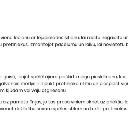
vieno lēcienu ar lejupielādes sitienu, lai radītu negaidītu u
tu pretiniekus, izmantojot pacēlumu un laiku, lai novietot
ir gaisā, ļaujot spēlētājiem piešķirt maigu pieskārienu, kas 
alvenais mērķis ir izjaukt pretinieka ritmu un piespiest viņ
ām kļūdām vai vāju atgriešanu.
lu aiz pamata līnijas, jo tas prasa viņiem skriet uz priekšu, la
evienot dažādību savam spēles stilam un turēt pretiniekus