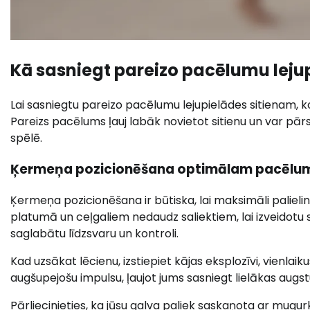
Kā sasniegt pareizo pacēlumu leju
Lai sasniegtu pareizo pacēlumu lejupielādes sitienam, k
Pareizs pacēlums ļauj labāk novietot sitienu un var pār
spēlē.
Ķermeņa pozicionēšana optimālam pacēl
Ķermeņa pozicionēšana ir būtiska, lai maksimāli palieli
platumā un ceļgaliem nedaudz saliektiem, lai izveidotu st
saglabātu līdzsvaru un kontroli.
Kad uzsākat lēcienu, izstiepiet kājas eksplozīvi, vienlaik
augšupejošu impulsu, ļaujot jums sasniegt lielākas augs
Pārliecinieties, ka jūsu galva paliek saskaņota ar mugurk