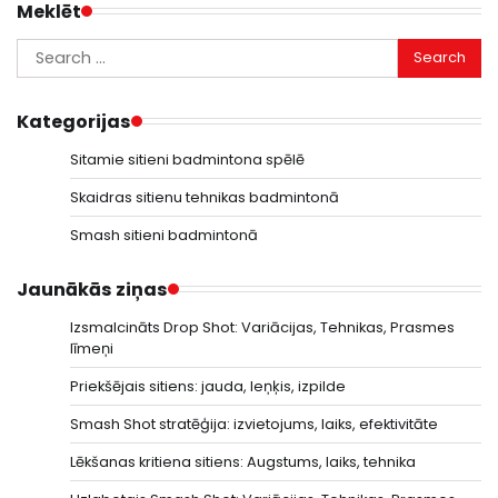
Meklēt
Search
for:
Kategorijas
Sitamie sitieni badmintona spēlē
Skaidras sitienu tehnikas badmintonā
Smash sitieni badmintonā
Jaunākās ziņas
Izsmalcināts Drop Shot: Variācijas, Tehnikas, Prasmes
līmeņi
Priekšējais sitiens: jauda, leņķis, izpilde
Smash Shot stratēģija: izvietojums, laiks, efektivitāte
Lēkšanas kritiena sitiens: Augstums, laiks, tehnika