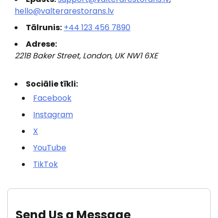
hello@valterarestorans.lv
Tālrunis:
+44 123 456 7890
Adrese:
221B Baker Street, London, UK NW1 6XE
Sociālie tīkli:
Facebook
Instagram
X
YouTube
TikTok
Send Us a Message