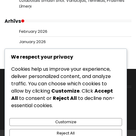
Uzlabotais Smash Shot: Variācijas, Tehnikas, Prasmes
Līmeņi
Arhīvs
February 2026
January 2026
We respect your privacy
Cookies help us improve your experience,
deliver personalized content, and analyze
traffic. You can choose which cookies to
Kategorijas
allow by clicking
Customize
. Click
Accept
Sitamie sitieni badmintona spēlē
All
to consent or
Reject All
to decline non-
essential cookies.
Skaidras sitienu tehnikas badmintonā
Smash sitieni badmintonā
Customize
Reject All