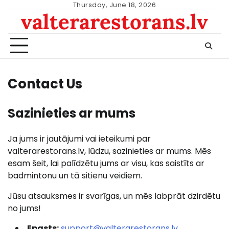
Skip
Thursday, June 18, 2026
valterarestorans.lv
to
content
Contact Us
Sazinieties ar mums
Ja jums ir jautājumi vai ieteikumi par
valterarestorans.lv, lūdzu, sazinieties ar mums. Mēs
esam šeit, lai palīdzētu jums ar visu, kas saistīts ar
badmintonu un tā sitienu veidiem.
Jūsu atsauksmes ir svarīgas, un mēs labprāt dzirdētu
no jums!
Epasts:
support@valterarestorans.lv
,