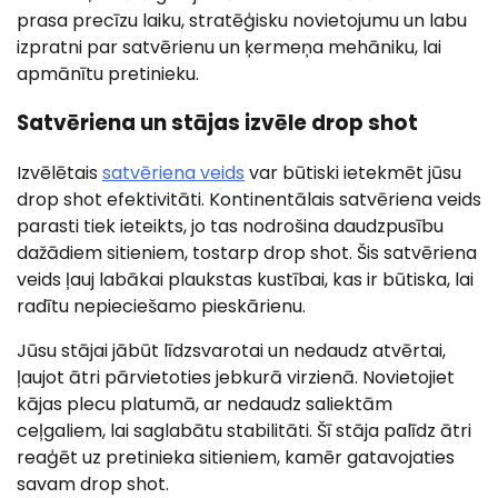
prasa precīzu laiku, stratēģisku novietojumu un labu
izpratni par satvērienu un ķermeņa mehāniku, lai
apmānītu pretinieku.
Satvēriena un stājas izvēle drop shot
Izvēlētais
satvēriena veids
var būtiski ietekmēt jūsu
drop shot efektivitāti. Kontinentālais satvēriena veids
parasti tiek ieteikts, jo tas nodrošina daudzpusību
dažādiem sitieniem, tostarp drop shot. Šis satvēriena
veids ļauj labākai plaukstas kustībai, kas ir būtiska, lai
radītu nepieciešamo pieskārienu.
Jūsu stājai jābūt līdzsvarotai un nedaudz atvērtai,
ļaujot ātri pārvietoties jebkurā virzienā. Novietojiet
kājas plecu platumā, ar nedaudz saliektām
ceļgaliem, lai saglabātu stabilitāti. Šī stāja palīdz ātri
reaģēt uz pretinieka sitieniem, kamēr gatavojaties
savam drop shot.