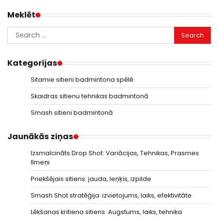
Meklēt
Search
for:
Kategorijas
Sitamie sitieni badmintona spēlē
Skaidras sitienu tehnikas badmintonā
Smash sitieni badmintonā
Jaunākās ziņas
Izsmalcināts Drop Shot: Variācijas, Tehnikas, Prasmes
līmeņi
Priekšējais sitiens: jauda, leņķis, izpilde
Smash Shot stratēģija: izvietojums, laiks, efektivitāte
Lēkšanas kritiena sitiens: Augstums, laiks, tehnika