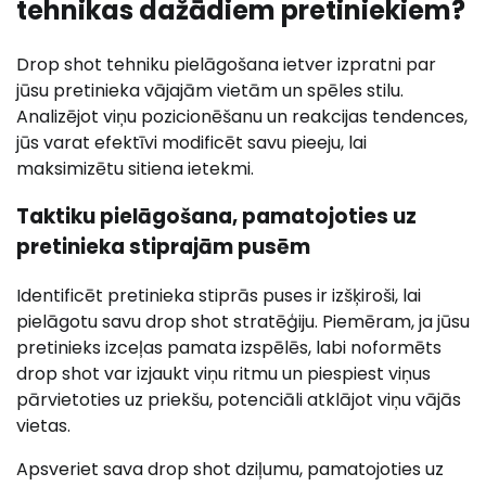
tehnikas dažādiem pretiniekiem?
Drop shot tehniku pielāgošana ietver izpratni par
jūsu pretinieka vājajām vietām un spēles stilu.
Analizējot viņu pozicionēšanu un reakcijas tendences,
jūs varat efektīvi modificēt savu pieeju, lai
maksimizētu sitiena ietekmi.
Taktiku pielāgošana, pamatojoties uz
pretinieka stiprajām pusēm
Identificēt pretinieka stiprās puses ir izšķiroši, lai
pielāgotu savu drop shot stratēģiju. Piemēram, ja jūsu
pretinieks izceļas pamata izspēlēs, labi noformēts
drop shot var izjaukt viņu ritmu un piespiest viņus
pārvietoties uz priekšu, potenciāli atklājot viņu vājās
vietas.
Apsveriet sava drop shot dziļumu, pamatojoties uz