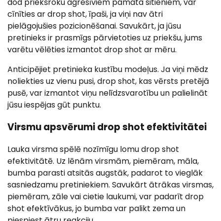
dod priekšroku agresīviem pamata sitieniem, var
cīnīties ar drop shot, īpaši, ja viņi nav ātri
pielāgojušies pozicionēšanai. Savukārt, ja jūsu
pretinieks ir prasmīgs pārvietoties uz priekšu, jums
varētu vēlēties izmantot drop shot ar mēru.
Anticipējiet pretinieka kustību modeļus. Ja viņi mēdz
noliekties uz vienu pusi, drop shot, kas vērsts pretējā
pusē, var izmantot viņu nelīdzsvarotību un palielināt
jūsu iespējas gūt punktu.
Virsmu apsvērumi drop shot efektivitātei
Lauka virsma spēlē nozīmīgu lomu drop shot
efektivitātē. Uz lēnām virsmām, piemēram, māla,
bumba parasti atsitās augstāk, padarot to vieglāk
sasniedzamu pretiniekiem. Savukārt ātrākas virsmas,
piemēram, zāle vai cietie laukumi, var padarīt drop
shot efektīvākus, jo bumba var palikt zema un
piespiest ātru reakciju.