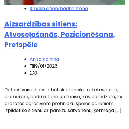
Smash sitieni badmintonā
Aizsardzības sitiens:
Atveseļošanās, Pozicionēšana,
Pretspēle
Anita Kalniņa
19/01/2026
0
Defensīvais sitiens ir būtiska tehnika raketēsportā,
piemēram, badmintonā un tenisā, kas paredzēta, lai
pretotos agresīviem pretinieku spēles gājieniem.
Izpildot šo sitienu ar pareizu satvērienu, ķermeņa […]