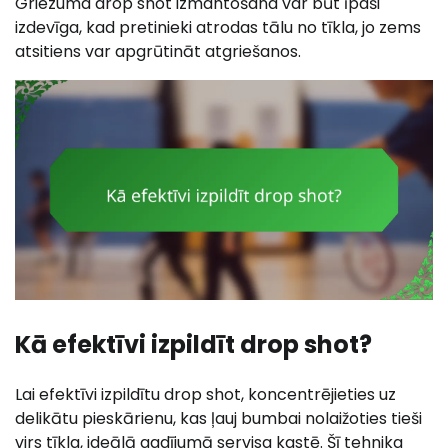
Griezuma drop shot izmantošana var būt īpaši
izdevīga, kad pretinieki atrodas tālu no tīkla, jo zems
atsitiens var apgrūtināt atgriešanos.
Kā efektīvi izpildīt drop shot?
Lai efektīvi izpildītu drop shot, koncentrējieties uz
delikātu pieskārienu, kas ļauj bumbai nolaižoties tieši
virs tīkla, ideālā gadījumā servisa kastē. Šī tehnika