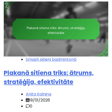
Smash sitieni badmintonā
Plakanā sitiena triks: ātrums,
stratēģija, efektivitāte
Anita Kalniņa
19/01/2026
0