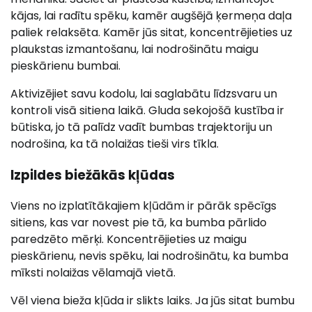
kājas, lai radītu spēku, kamēr augšējā ķermeņa daļa
paliek relaksēta. Kamēr jūs sitat, koncentrējieties uz
plaukstas izmantošanu, lai nodrošinātu maigu
pieskārienu bumbai.
Aktivizējiet savu kodolu, lai saglabātu līdzsvaru un
kontroli visā sitiena laikā. Gluda sekojošā kustība ir
būtiska, jo tā palīdz vadīt bumbas trajektoriju un
nodrošina, ka tā nolaižas tieši virs tīkla.
Izpildes biežākās kļūdas
Viens no izplatītākajiem kļūdām ir pārāk spēcīgs
sitiens, kas var novest pie tā, ka bumba pārlido
paredzēto mērķi. Koncentrējieties uz maigu
pieskārienu, nevis spēku, lai nodrošinātu, ka bumba
mīksti nolaižas vēlamajā vietā.
Vēl viena bieža kļūda ir slikts laiks. Ja jūs sitat bumbu