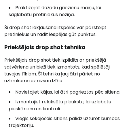
Praktizējiet dažādu griezienu maiņu, lai
saglabātu pretiniekus neziņā.
Šī drop shot iekļaušana izspēlēs var pārsteigt
pretiniekus un radīt iespējas gūt punktus.
Priekšējais drop shot tehnika
Priekšējais drop shot tiek izpildīts ar priekšējā
satvēriena un bieži tiek izmantots, kad spēlētāji
tuvojas tīklam. Šī tehnika ļauj ātri pāriet no
uzbrukuma uz aizsardzību.
Novietojiet kājas, lai ātri pagrieztos pēc sitiena.
Izmantojiet relaksētu plaukstu, lai uzlabotu
pieskārienu un kontroli.
Viegls sekojošais sitiens palīdz uzturēt bumbas
trajektoriju.