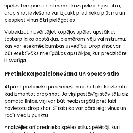
spēles tempam un ritmam. Ja izspēle ir bijusi ātra,
drop shot ieviešana var izjaukt pretinieka plūsmu un
piespiest viņus ātri pielāgoties.
Visbeidzot, novērtējiet kopējos spēles apstākļus,
tostarp laika apstākļus, piemēram, vēju vai mitrumu,
kas var ietekmēt bumbas uzvedību. Drop shot var
būt efektīvāks mierīgākos apstākļos, kur precizitāte
ir svarīga.
Pretinieka pozicionēšana un spēles stils
Atpazīt pretinieka pozicionēšanu ir būtiski, lai izlemtu,
kad izmantot drop shot. Ja viņi pastāvīgi stāv tālu aiz
pamata līnijas, viņi var būt neaizsargāti pret labi
novietotu drop shot. Šī taktika var pārsteigt viņus un
radīt vieglu punktu.
Analizējiet arī pretinieka spēles stilu. Spēlētāji, kuri