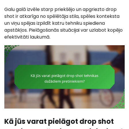
Galu galā izvēle starp priekšējo un apgriezto drop
shot ir atkarīga no spēlētāja stila, spēles konteksta
un viņu spējas izpildīt katru tehniku spiediena
apstākļos. Pielāgošanās situācijai var uzlabot kopējo
efektivitāti laukumā.
Kā jūs varat pielāgot drop shot