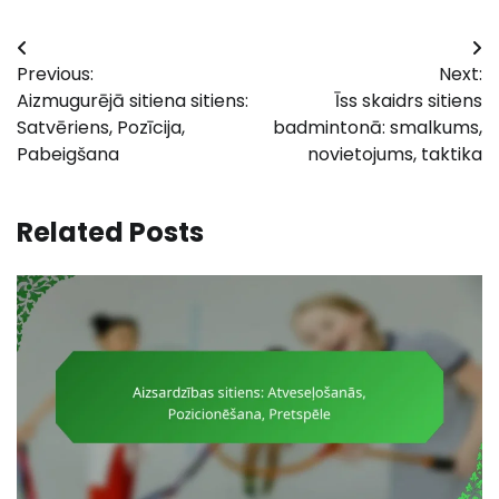
Post
Previous:
Next:
navigation
Aizmugurējā sitiena sitiens:
Īss skaidrs sitiens
Satvēriens, Pozīcija,
badmintonā: smalkums,
Pabeigšana
novietojums, taktika
Related Posts