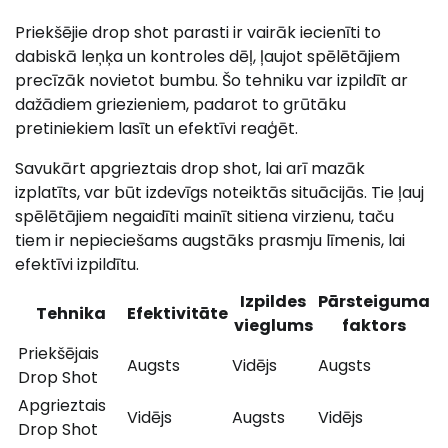
Priekšējie drop shot parasti ir vairāk iecienīti to
dabiskā leņķa un kontroles dēļ, ļaujot spēlētājiem
precīzāk novietot bumbu. Šo tehniku var izpildīt ar
dažādiem griezieniem, padarot to grūtāku
pretiniekiem lasīt un efektīvi reaģēt.
Savukārt apgrieztais drop shot, lai arī mazāk
izplatīts, var būt izdevīgs noteiktās situācijās. Tie ļauj
spēlētājiem negaidīti mainīt sitiena virzienu, taču
tiem ir nepieciešams augstāks prasmju līmenis, lai
efektīvi izpildītu.
Izpildes
Pārsteiguma
Tehnika
Efektivitāte
vieglums
faktors
Priekšējais
Augsts
Vidējs
Augsts
Drop Shot
Apgrieztais
Vidējs
Augsts
Vidējs
Drop Shot