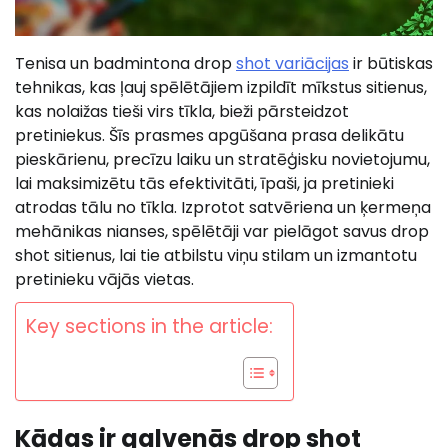
Tenisa un badmintona drop
shot variācijas
ir būtiskas
tehnikas, kas ļauj spēlētājiem izpildīt mīkstus sitienus,
kas nolaižas tieši virs tīkla, bieži pārsteidzot
pretiniekus. Šīs prasmes apgūšana prasa delikātu
pieskārienu, precīzu laiku un stratēģisku novietojumu,
lai maksimizētu tās efektivitāti, īpaši, ja pretinieki
atrodas tālu no tīkla. Izprotot satvēriena un ķermeņa
mehānikas nianses, spēlētāji var pielāgot savus drop
shot sitienus, lai tie atbilstu viņu stilam un izmantotu
pretinieku vājās vietas.
Key sections in the article:
Kādas ir galvenās drop shot