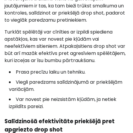
jautājumiem ir tas, ka tam bieži trūkst smalkuma un
kontroles, salīdzinot ar priekšējā drop shot, padarot
to vieglāk paredzamu pretiniekiem.
Turklāt spēlētāji var cīnīties ar izpildi spiediena
apstākļos, kas var novest pie kļūdām vai
neefektīviem sitieniem. Atpakaļsitiens drop shot var
būt arī mazāk efektīvs pret agresīviem spēlētājiem,
kuri izceļas ar īsu bumbu pārtraukšanu.
Prasa precīzu laiku un tehniku.
Viegli paredzams salīdzinājumā ar priekšējām
variācijām.
Var novest pie neizsistām kļūdām, ja netiek
izpildīts pareizi.
Salīdzinošā efektivitāte priekšējā pret
apgriezto drop shot