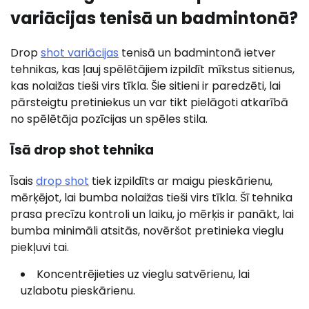
variācijas tenisā un badmintonā?
Drop
shot variācijas
tenisā un badmintonā ietver
tehnikas, kas ļauj spēlētājiem izpildīt mīkstus sitienus,
kas nolaižas tieši virs tīkla. Šie sitieni ir paredzēti, lai
pārsteigtu pretiniekus un var tikt pielāgoti atkarībā
no spēlētāja pozīcijas un spēles stila.
Īsā drop shot tehnika
Īsais
drop shot
tiek izpildīts ar maigu pieskārienu,
mērķējot, lai bumba nolaižas tieši virs tīkla. Šī tehnika
prasa precīzu kontroli un laiku, jo mērķis ir panākt, lai
bumba minimāli atsitās, novēršot pretinieka vieglu
piekļuvi tai.
Koncentrējieties uz vieglu satvērienu, lai
uzlabotu pieskārienu.