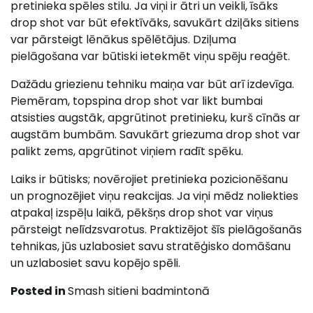
pretinieka spēles stilu. Ja viņi ir ātri un veikli, īsāks
drop shot var būt efektīvāks, savukārt dziļāks sitiens
var pārsteigt lēnākus spēlētājus. Dziļuma
pielāgošana var būtiski ietekmēt viņu spēju reaģēt.
Dažādu griezienu tehniku maiņa var būt arī izdevīga.
Piemēram, topspina drop shot var likt bumbai
atsisties augstāk, apgrūtinot pretinieku, kurš cīnās ar
augstām bumbām. Savukārt griezuma drop shot var
palikt zems, apgrūtinot viņiem radīt spēku.
Laiks ir būtisks; novērojiet pretinieka pozicionēšanu
un prognozējiet viņu reakcijas. Ja viņi mēdz noliekties
atpakaļ izspēļu laikā, pēkšņs drop shot var viņus
pārsteigt nelīdzsvarotus. Praktizējot šīs pielāgošanās
tehnikas, jūs uzlabosiet savu stratēģisko domāšanu
un uzlabosiet savu kopējo spēli.
Posted in
Smash sitieni badmintonā