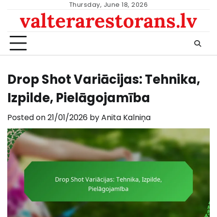
Skip
Thursday, June 18, 2026
valterarestorans.lv
to
content
Drop Shot Variācijas: Tehnika,
Izpilde, Pielāgojamība
Posted on
21/01/2026
by
Anita Kalniņa