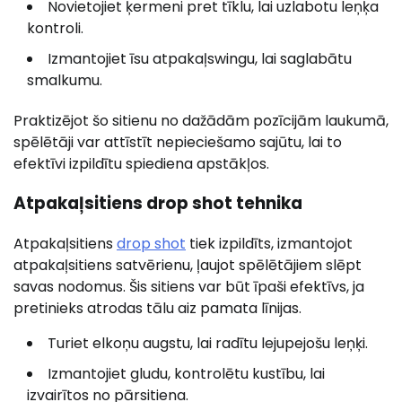
Novietojiet ķermeni pret tīklu, lai uzlabotu leņķa
kontroli.
Izmantojiet īsu atpakaļswingu, lai saglabātu
smalkumu.
Praktizējot šo sitienu no dažādām pozīcijām laukumā,
spēlētāji var attīstīt nepieciešamo sajūtu, lai to
efektīvi izpildītu spiediena apstākļos.
Atpakaļsitiens drop shot tehnika
Atpakaļsitiens
drop shot
tiek izpildīts, izmantojot
atpakaļsitiens satvērienu, ļaujot spēlētājiem slēpt
savas nodomus. Šis sitiens var būt īpaši efektīvs, ja
pretinieks atrodas tālu aiz pamata līnijas.
Turiet elkoņu augstu, lai radītu lejupejošu leņķi.
Izmantojiet gludu, kontrolētu kustību, lai
izvairītos no pārsitiena.