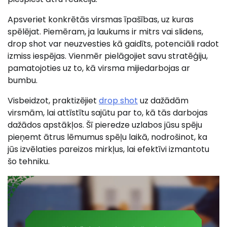
Apsveriet konkrētās virsmas īpašības, uz kuras
spēlējat. Piemēram, ja laukums ir mitrs vai slidens,
drop shot var neuzvesties kā gaidīts, potenciāli radot
izmiss iespējas. Vienmēr pielāgojiet savu stratēģiju,
pamatojoties uz to, kā virsma mijiedarbojas ar
bumbu.
Visbeidzot, praktizējiet
drop shot
uz dažādām
virsmām, lai attīstītu sajūtu par to, kā tās darbojas
dažādos apstākļos. Šī pieredze uzlabos jūsu spēju
pieņemt ātrus lēmumus spēļu laikā, nodrošinot, ka
jūs izvēlaties pareizos mirkļus, lai efektīvi izmantotu
šo tehniku.