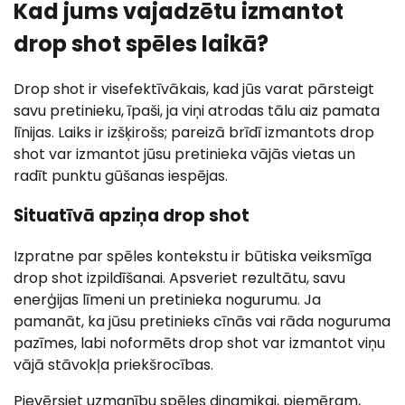
Kad jums vajadzētu izmantot
drop shot spēles laikā?
Drop shot ir visefektīvākais, kad jūs varat pārsteigt
savu pretinieku, īpaši, ja viņi atrodas tālu aiz pamata
līnijas. Laiks ir izšķirošs; pareizā brīdī izmantots drop
shot var izmantot jūsu pretinieka vājās vietas un
radīt punktu gūšanas iespējas.
Situatīvā apziņa drop shot
Izpratne par spēles kontekstu ir būtiska veiksmīga
drop shot izpildīšanai. Apsveriet rezultātu, savu
enerģijas līmeni un pretinieka nogurumu. Ja
pamanāt, ka jūsu pretinieks cīnās vai rāda noguruma
pazīmes, labi noformēts drop shot var izmantot viņu
vājā stāvokļa priekšrocības.
Pievērsiet uzmanību spēles dinamikai, piemēram,