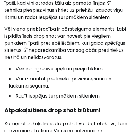
īpaši, kad viņi atrodas tālu aiz pamata līnijas. Šī
tehnika piespiež viņus skriet uz priekšu, izjaucot viņu
ritmu un radot iespējas turpmākiem sitieniem.
Vēl viena priekšrocība ir pārsteiguma elements. Labi
izpildīts īsais drop shot var novest pie viegliem
punktiem, īpaši pret spēlētājiem, kuri gaida spēcīgus
sitienus. Šī neparedzamība var saglabāt pretiniekus
neziņā un nelīdzsvarotus.
Veicina agresīvu spēli un pieeju tīklam.
Var izmantot pretinieku pozicionēšanu un
laukuma segumu.
Radīt iespējas turpmākiem sitieniem.
Atpakaļsitiens drop shot trūkumi
Kamēr atpakaļsitiens drop shot var būt efektīvs, tam
ir ievērojami trūkumi. Viens no galvenajiem