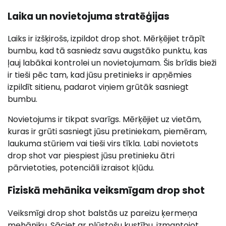
Laika un novietojuma stratēģijas
Laiks ir izšķirošs, izpildot drop shot. Mērķējiet trāpīt
bumbu, kad tā sasniedz savu augstāko punktu, kas
ļauj labākai kontrolei un novietojumam. Šis brīdis bieži
ir tieši pēc tam, kad jūsu pretinieks ir apņēmies
izpildīt sitienu, padarot viņiem grūtāk sasniegt
bumbu.
Novietojums ir tikpat svarīgs. Mērķējiet uz vietām,
kuras ir grūti sasniegt jūsu pretiniekam, piemēram,
laukuma stūriem vai tieši virs tīkla. Labi novietots
drop shot var piespiest jūsu pretinieku ātri
pārvietoties, potenciāli izraisot kļūdu.
Fiziskā mehānika veiksmīgam drop shot
Veiksmīgi drop shot balstās uz pareizu ķermeņa
mehāniku. Sāciet ar plūstošu kustību, izmantojot