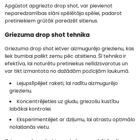
Apgūstot apgriezto drop shot, var pievienot
neparedzamības slāni spēlētāja spēlei, padarot
pretiniekiem grūtāk paredzēt sitienus.
Griezuma drop shot tehnika
Griezuma drop shot ietver aizmugurējo griezienu, kas
liek bumbai palikt zemu pēc atsitiena. Šī tehnika ir
efektīva, lai noturētu pretiniekus nelīdzsvarotus un
var tikt izmantota no dažādām pozīcijām laukumā.
Lejupslīpējiet raketi, lai radītu aizmugurējo
griezienu.
Koncentrējieties uz gludu, griezošu kustību
labākai kontrolei.
Eksperimentējiet ar dziļumu, lai atrastu optimālo
nolaišanās vietu.