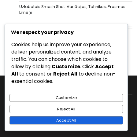
Uzlabotais Smash Shot: Variācijas, Tehnikas, Prasmes
Līmeņi
Arhīvs
We respect your privacy
February 2026
Cookies help us improve your experience,
January 2026
deliver personalized content, and analyze
traffic. You can choose which cookies to
allow by clicking
Customize
. Click
Accept
All
to consent or
Reject All
to decline non-
essential cookies.
Kategorijas
Customize
Sitamie sitieni badmintona spēlē
Reject All
Skaidras sitienu tehnikas badmintonā
Accept All
Smash sitieni badmintonā